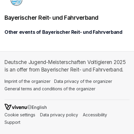
Bayerischer Reit- und Fahrverband
Other events of Bayerischer Reit- und Fahrverband
Deutsche Jugend-Meisterschaften Voltigieren 2025
is an offer from Bayerischer Reit- und Fahrverband.
Imprint of the organizer
(opens in a new tab)
Data privacy of the organizer
(opens in 
General terms and conditions of the organizer
(opens in a new ta
SWITCH LANGUAGE
Cookie settings
(opens in a new tab)
Data privacy policy
(opens in a new tab)
Accessibility
(opens in a n
Support
(opens in a new tab)