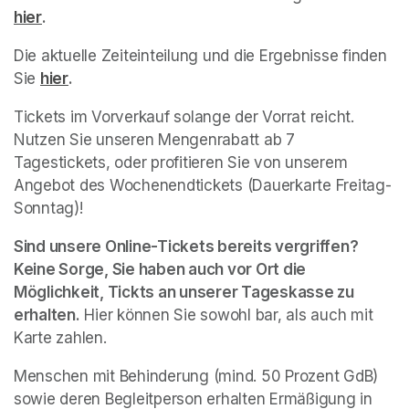
hier
(opens in a new tab)
.
Die aktuelle Zeiteinteilung und die Ergebnisse finden 
Sie 
hier
(opens in a new tab)
.
Tickets im Vorverkauf solange der Vorrat reicht. 
Nutzen Sie unseren Mengenrabatt ab 7 
Tagestickets, oder profitieren Sie von unserem 
Angebot des Wochenendtickets (Dauerkarte Freitag-
Sonntag)!
Sind unsere Online-Tickets bereits vergriffen? 
Keine Sorge, Sie haben auch vor Ort die 
Möglichkeit, Tickts an unserer Tageskasse zu 
erhalten.
 Hier können Sie sowohl bar, als auch mit 
Karte zahlen.
Menschen mit Behinderung (mind. 50 Prozent GdB) 
sowie deren Begleitperson erhalten Ermäßigung in 